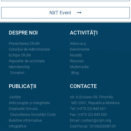
NXT Event
DESPRE NOI
ACTIVITĂȚI
Prezentarea CRJM
Advocacy
Consiliul de Administrare
Evenimente
Echipa CRJM
Noutăți
Rapoarte de activitate
Resurse
Membership
Multimedia
Donatori
Blog
PUBLICAȚII
CONTACTE
Justiție
str. A.Şciusev 33, Chișinău
Anticorupție și Integritate
MD-2001, Republica Moldova
Drepturile Omului
Tel: (+373 22) 843 601
Dezvoltarea Societății Civile
Fax: (+373 22) 843 602
Buletine informative
Email:
contact@crjm.org
Infografice
Cod Fiscal: 1010620008129