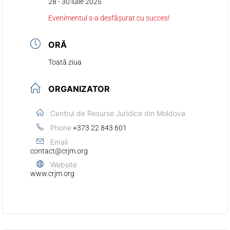
28 - 30 iulie 2025
Evenimentul s-a desfășurat cu succes!
ORĂ
Toată ziua
ORGANIZATOR
Centrul de Resurse Juridice din Moldova
Phone
+373 22 843 601
Email
contact@crjm.org
Website
www.crjm.org