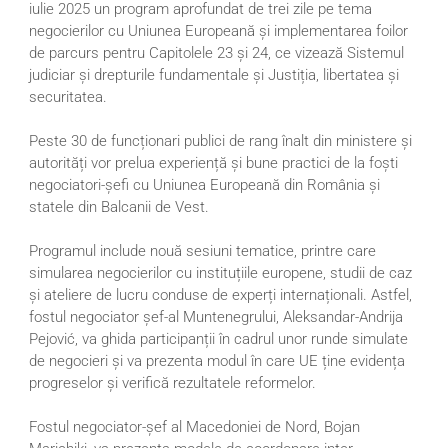
iulie 2025 un program aprofundat de trei zile pe tema
negocierilor cu Uniunea Europeană și implementarea foilor
de parcurs pentru Capitolele 23 și 24, ce vizează Sistemul
judiciar și drepturile fundamentale și Justiția, libertatea și
securitatea.
Peste 30 de funcționari publici de rang înalt din ministere și
autorități vor prelua experiență și bune practici de la foști
negociatori-șefi cu Uniunea Europeană din România și
statele din Balcanii de Vest.
Programul include nouă sesiuni tematice, printre care
simularea negocierilor cu instituțiile europene, studii de caz
și ateliere de lucru conduse de experți internaționali. Astfel,
fostul negociator șef-al Muntenegrului, Aleksandar-Andrija
Pejović, va ghida participanții în cadrul unor runde simulate
de negocieri și va prezenta modul în care UE ține evidența
progreselor și verifică rezultatele reformelor.
Fostul negociator-șef al Macedoniei de Nord, Bojan