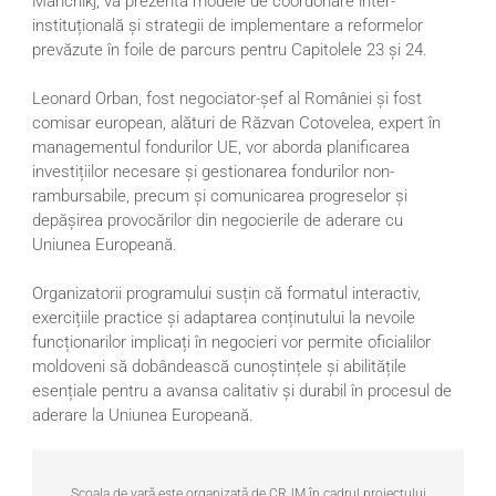
Marichikj, va prezenta modele de coordonare inter-
instituțională și strategii de implementare a reformelor
prevăzute în foile de parcurs pentru Capitolele 23 și 24.
Leonard Orban, fost negociator-șef al României și fost
comisar european, alături de Răzvan Cotovelea, expert în
managementul fondurilor UE, vor aborda planificarea
investițiilor necesare și gestionarea fondurilor non-
rambursabile, precum și comunicarea progreselor și
depășirea provocărilor din negocierile de aderare cu
Uniunea Europeană.
Organizatorii programului susțin că formatul interactiv,
exercițiile practice și adaptarea conținutului la nevoile
funcționarilor implicați în negocieri vor permite oficialilor
moldoveni să dobândească cunoștințele și abilitățile
esențiale pentru a avansa calitativ și durabil în procesul de
aderare la Uniunea Europeană.
Școala de vară este organizată de CRJM în cadrul proiectului