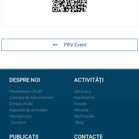
PRV Event
DESPRE NOI
ACTIVITĂȚI
Prezentarea CRJM
Advocacy
Consiliul de Administrare
Evenimente
Echipa CRJM
Noutăți
Rapoarte de activitate
Resurse
Membership
Multimedia
Donatori
Blog
PUBLICAȚII
CONTACTE