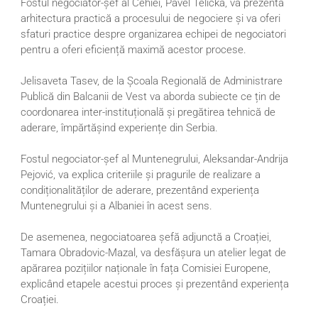
Fostul negociator-șef al Cehiei, Pavel Telička, va prezenta
arhitectura practică a procesului de negociere și va oferi
sfaturi practice despre organizarea echipei de negociatori
pentru a oferi eficiență maximă acestor procese.
Jelisaveta Tasev, de la Școala Regională de Administrare
Publică din Balcanii de Vest va aborda subiecte ce țin de
coordonarea inter-instituțională și pregătirea tehnică de
aderare, împărtășind experiențe din Serbia.
Fostul negociator-șef al Muntenegrului, Aleksandar-Andrija
Pejović, va explica criteriile și pragurile de realizare a
condiționalităților de aderare, prezentând experiența
Muntenegrului și a Albaniei în acest sens.
De asemenea, negociatoarea șefă adjunctă a Croației,
Tamara Obradovic-Mazal, va desfășura un atelier legat de
apărarea pozițiilor naționale în fața Comisiei Europene,
explicând etapele acestui proces și prezentând experiența
Croației.