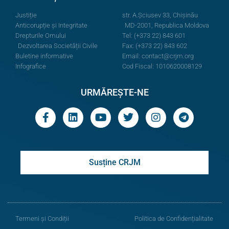
Justiție
str. A.Şciusev 33, Chișinău
Anticorupție și Integritate
MD-2001, Republica Moldova
Drepturile Omului
Tel: (+373 22) 843 601
Dezvoltarea Societății Civile
Fax: (+373 22) 843 602
Buletine informative
Email:
contact@crjm.org
Infografice
Cod Fiscal: 1010620008129
URMĂREȘTE-NE
Susține CRJM
Termeni și Condiții
Politica de Confidențialitate