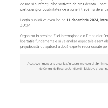
de ură și a infracțiunilor motivate de prejudecată. Toate 
participanților posibilitatea de a pune întrebări și de a lua
Lecția publică va avea loc pe
11 decembrie 2024, între 
ZOOM.
Organizat în preajma Zilei Internaționale a Drepturilor O
libertățile fundamentale și va analiza aspectele esențiale
prejudecată, cu ajutorul a două experte recunoscute pe pl
Acest eveniment este organizat în cadrul proiectului „Sprijinire
de Centrul de Resurse Juridice din Moldova și susțin