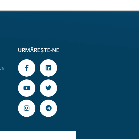
URMĂREȘTE-NE
va
9