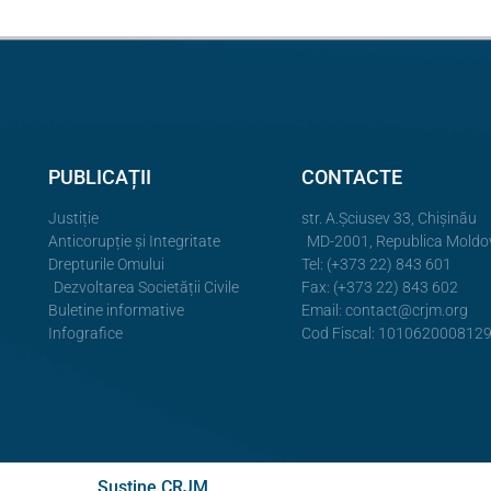
PUBLICAȚII
CONTACTE
Justiție
str. A.Şciusev 33, Chișinău
Anticorupție și Integritate
MD-2001, Republica Moldo
Drepturile Omului
Tel: (+373 22) 843 601
Dezvoltarea Societății Civile
Fax: (+373 22) 843 602
Buletine informative
Email:
contact@crjm.org
Infografice
Cod Fiscal: 101062000812
Susține CRJM