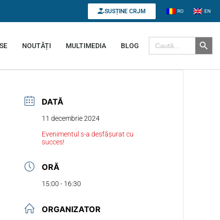
SUSȚINE CRJM
RO
EN
Search B
Search for:
SE
NOUTĂȚI
MULTIMEDIA
BLOG
DATĂ
11 decembrie 2024
Evenimentul s-a desfășurat cu
succes!
ORĂ
15:00 - 16:30
ORGANIZATOR