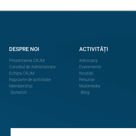
DESPRE NOI
ACTIVITĂȚI
Prezentarea CRJM
Advocacy
Consiliul de Administrare
Evenimente
Echipa CRJM
Noutăți
Rapoarte de activitate
Resurse
Membership
Multimedia
Donatori
Blog