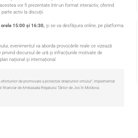
acestea vor fi prezentate într-un format interactiv, oferind
 parte activ la discuții.
orele 15:00 și 16:30,
și se va desfășura online, pe platforma
mului, evenimentul va aborda provocările reale ce vizează
 privind discursul de ură și infracțiunile motivate de
an național și internațional.
a eforturilor de promovare a protecției drepturilor omului”, implementat
ut financiar de Ambasada Regatului Țărilor de Jos în Moldova.