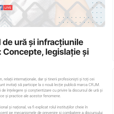
de ură și infracțiunile
 Concepte, legislație și
 relații internaționale, dar și tinerii profesioniști și toți cei
sunt invitați să participe la o nouă lecție publică marca CRJM.
 de înțelegere și conștientizare cu privire la discursul de ură și
tice și practice ale acestor fenomene.
nal și național, va fi explicat rolul instituțiilor cheie în
 accent pe mecanismele de prevenire și combatere a discursului