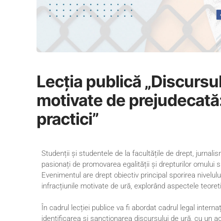
Lecția publică „Discursul 
motivate de prejudecată:
practici”
Studenții și studentele de la facultățile de drept, jurnalism,
pasionați de promovarea egalității și drepturilor omului 
Evenimentul are drept obiectiv principal sporirea nivelului
infracțiunile motivate de ură, explorând aspectele teore
În cadrul lecției publice va fi abordat cadrul legal internațio
identificarea și sancționarea discursului de ură, cu un