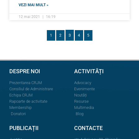
VEZI MAI MULT »
12 mai 2021
16:19
3
1
2
4
5
DESPRE NOI
ACTIVITĂȚI
Prezentarea CRJM
Advocacy
Consiliul de Administrare
Evenimente
Echipa CRJM
Noutăți
Rapoarte de activitate
Resurse
Membership
Multimedia
Donatori
Blog
PUBLICAȚII
CONTACTE