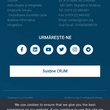
Justiție
str. A.Şciusev 33, Chișinău
Anticorupție și Integritate
MD-2001, Republica Moldova
Drepturile Omului
Tel: (+373 22) 843 601
Dezvoltarea Societății Civile
Fax: (+373 22) 843 602
Buletine informative
Email:
contact@crjm.org
Infografice
Cod Fiscal: 1010620008129
URMĂREȘTE-NE
Susține CRJM
Termeni și Condiții
Politica de Confidențialitate
We use cookies to ensure that we give you the best
© Toate drepturile rezervate
experience on our website. If you continue to use this site we