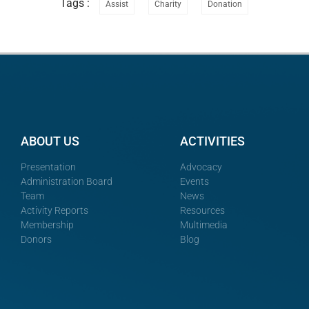
Tags :
Assist
Charity
Donation
ABOUT US
ACTIVITIES
Presentation
Advocacy
Administration Board
Events
Team
News
Activity Reports
Resources
Membership
Multimedia
Donors
Blog