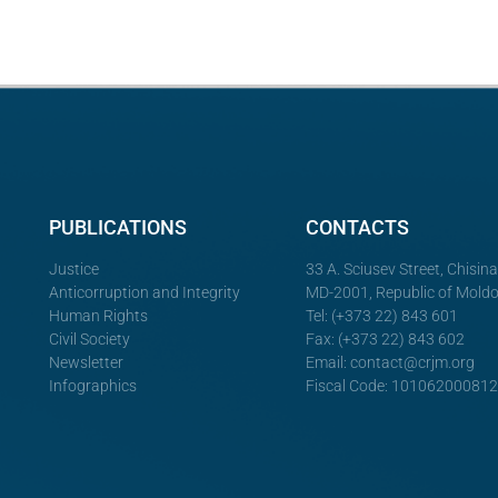
PUBLICATIONS
CONTACTS
Justice
33 A. Sciusev Street, Chisin
Anticorruption and Integrity
MD-2001, Republic of Mold
Human Rights
Tel: (+373 22) 843 601
Civil Society
Fax: (+373 22) 843 602
Newsletter
Email:
contact@crjm.org
Infographics
Fiscal Code: 10106200081