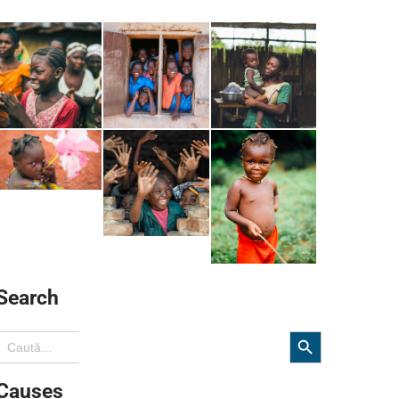
Search
Search Button
Search
or:
Causes