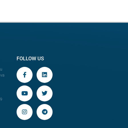
FOLLOW US
au
ova
29