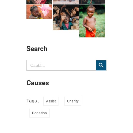
Search
Search Button
Search
for:
Causes
Tags :
Assist
Charity
Donation