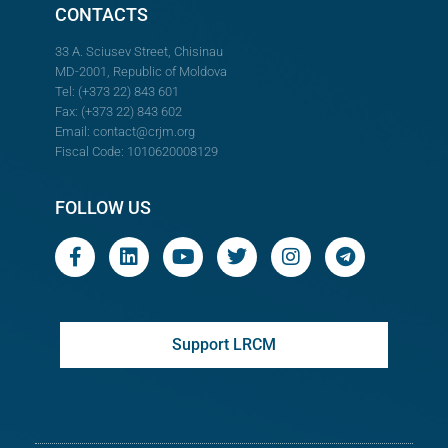
CONTACTS
33 A. Sciusev Street, Chisinau
MD-2001, Republic of Moldova
Tel: (+373 22) 843 601
Fax: (+373 22) 843 602
Email:
contact@crjm.org
Fiscal Code: 1010620008129
FOLLOW US
Support LRCM