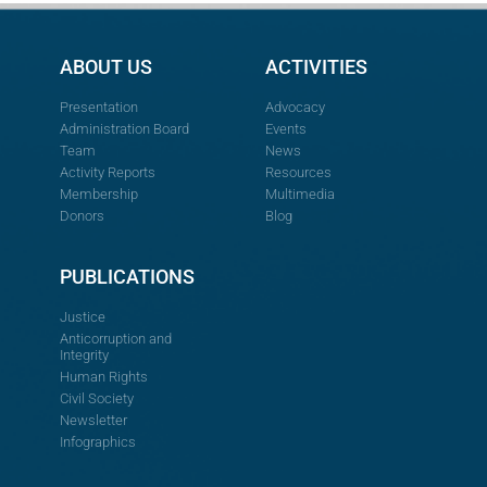
ABOUT US
ACTIVITIES
Presentation
Advocacy
Administration Board
Events
Team
News
Activity Reports
Resources
Membership
Multimedia
Donors
Blog
PUBLICATIONS
Justice
Anticorruption and
Integrity
Human Rights
Civil Society
Newsletter
Infographics