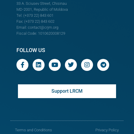
33 A. Sciusev Street, Chisinau
MD-2001, Republic of Moldova
Tel: (+373 22) 843 601
Fax: (+373 22) 843 602
Email:
contact@crjm.org
Fiscal Code: 1010620008129
FOLLOW US
Support LRCM
Terms and Conditions
Privacy Policy