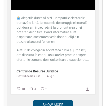
Alegerile durează o zi. Campaniile electorale
durează o lună, iar cauzele de corupție electorală
pot dura ani întregi până la pronunțarea unei
hotărâri definitive. Când informațiile sunt
dispersate, societatea vede doar bucăți din
puzzle-ul acestui fenomen.
Alături de colegi din societatea civilă și jurnaliști,
am discutat în cadrul unui atelier practic despre
eforturile comune de monitorizare a cauzelor de...
Centrul de Resurse Juridice
Centrul de Resurse Juridice
Aug 6
18
4
2
SHOW MORE