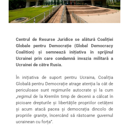
Centrul de Resurse Juridice se alătură Coaliției
Globale pentru Democrație (Global Democracy
Coalition) și semnează inițiativa în sprijinul
Ucrainei prin care condamnă invazia militară a
Ucrainei de către Rusia.
În inițiativa de suport pentru Ucraina, Coaliția
Globală pentru Democrație atrage atenția la cât de
periculoase sunt regimurile autocrate și la cum
„regimul de la Kremlin timp de decenii a călcat în
picioare drepturile și libertățile propriilor cetățeni
și acum atacă pacea și democrația dincolo de
propriile granițe, încercând să răstoarne guvernul
ucrainean cu forța”.