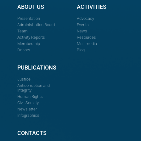
ABOUT US
ACTIVITIES
Presentation
Advocacy
Administration Board
Events
Team
News
Activity Reports
Resources
Membership
Multimedia
Donors
Blog
PUBLICATIONS
Justice
Anticorruption and
Integrity
Human Rights
Civil Society
Newsletter
Infographics
CONTACTS