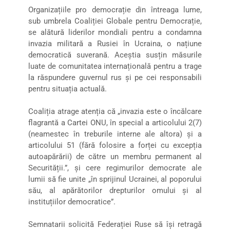
Organizațiile pro democrație din întreaga lume,
sub umbrela Coaliției Globale pentru Democrație,
se alătură liderilor mondiali pentru a condamna
invazia militară a Rusiei în Ucraina, o națiune
democratică suverană. Aceștia susțin măsurile
luate de comunitatea internațională pentru a trage
la răspundere guvernul rus și pe cei responsabili
pentru situația actuală.
Coaliția atrage atenția că „invazia este o încălcare
flagrantă a Cartei ONU, în special a articolului 2(7)
(neamestec în treburile interne ale altora) și a
articolului 51 (fără folosire a forței cu excepția
autoapărării) de către un membru permanent al
Securității.”, și cere regimurilor democrate ale
lumii să fie unite „în sprijinul Ucrainei, al poporului
său, al apărătorilor drepturilor omului și al
instituțiilor democratice”.
Semnatarii solicită Federației Ruse să își retragă