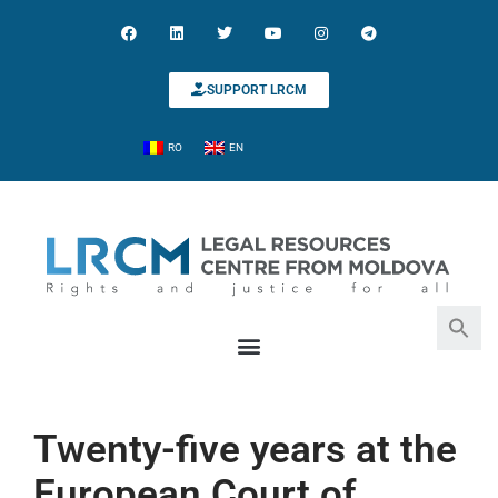
SUPPORT LRCM
RO
EN
Search for:
Search Button
Twenty-five years at the
European Court of