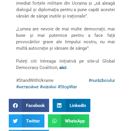
imediat forțele militare din Ucraina și „să aleagă
dialogul și diplomația pentru a pune capăt acestei
vărsări de sânge inutile și iraționale”.
„Lumea are nevoie de mai multe democrații, mai
bune și mai puternice pentru a face față
provocărilor grave ale timpului nostru, nu mai
multă autocrație și vărsare de sânge”.
Puteți citi întreaga inițiativă pe site-ul Global
Democracy Coalition,
aici
.
#StandWithUkraine
#nurăzboiului
#нетвойне
#нівійні
#StopWar
Facebook
LinkedIn
Twitter
WhatsApp